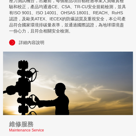
壓力測試機台，出廠前，每個產品項目都經過專業人員確實檢
驗和校正，產品均通過CE、CSA、TR-CU安全規範檢測，並具
有ISO 9001、ISO 14001、OHSAS 18001、REACH、RoHS
認證，及歐美ATEX、IECEX的防爆認質及重視安全，本公司產
品符合國家環境排碳量表準，並通過國際認證，為地球環境盡
一份心力，且符合相關安全檢測。
詳細內容說明
維修服務
Maintenance Service