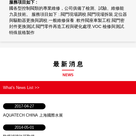
服務項目如下 :
國各型控制閥類的專業維修，公司俱備了檢測、試驗、維修能
力及技術。 服務項目如下 :.閥門現場調校.閥門現場拆裝.定位器
與驅動器更換與調校.一般維修保養 .軟件閥座車製工程.閥門密
封件更換測試.閥門零件再造工程與硬化處理.VOC 檢修與測試.
特殊規格製作
最 新 消 息
NEWS
What's News List >>
2017-04-27
AQUATECH CHINA 上海國際水展
2014-05-01