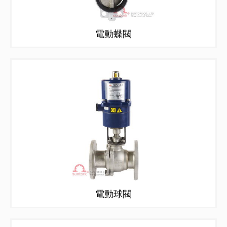
電動蝶閥
電動球閥