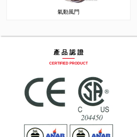
氣動風門
產 品 認 證
CERTIFIED PRODUCT