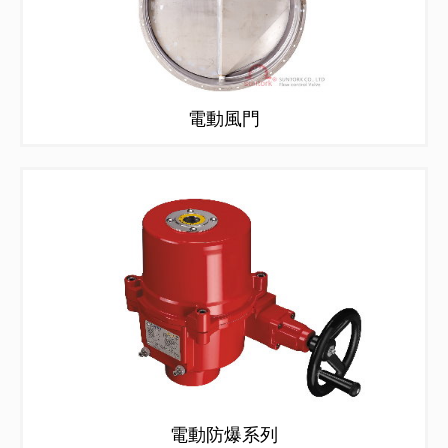
電動風門
電動防爆系列